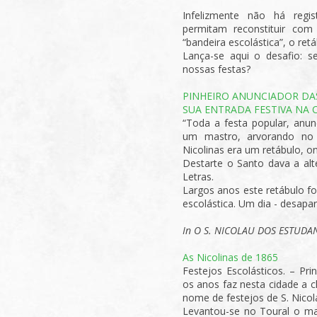
Infelizmente não há regi
permitam reconstituir com
“bandeira escolástica”, o ret
Lança-se aqui o desafio: s
nossas festas?
PINHEIRO ANUNCIADOR DA
SUA ENTRADA FESTIVA NA 
“Toda a festa popular, anu
um mastro, arvorando no 
Nicolinas era um retábulo, on
Destarte o Santo dava a alt
Letras.
Largos anos este retábulo fo
escolástica. Um dia - desapare
In O S. NICOLAU DOS ESTUDANTE
As Nicolinas de 1865
Festejos Escolásticos. – Pri
os anos faz nesta cidade a c
nome de festejos de S. Nicol
Levantou-se no Toural o mas