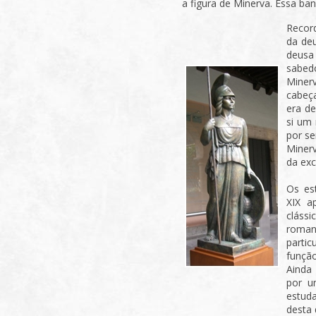
a figura de Minerva. Essa ban
Recor
da de
deusa 
sabed
Miner
cabeç
era de
si um
por s
Miner
da exc
Os es
XIX a
cláss
roman
parti
função
Ainda
por u
estuda
desta 