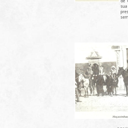
de 
sua
pre
sem