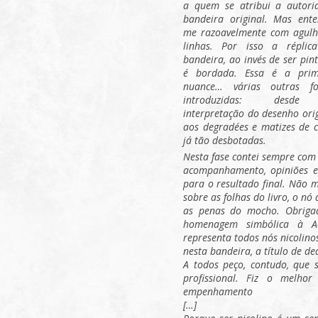
a quem se atribui a autori
bandeira original. Mas ente
me razoavelmente com agulh
linhas. Por isso a réplic
bandeira, ao invés de ser pin
é bordada. Essa é a prim
nuance… várias outras f
introduzidas: desd
interpretação do desenho ori
aos degradées e matizes de c
já tão desbotadas.
Nesta fase contei sempre com 
acompanhamento, opiniões e
para o resultado final. Não 
sobre as folhas do livro, o nó
as penas do mocho. Obrigad
homenagem simbólica à Ac
representa todos nós nicolino
nesta bandeira, a título de de
A todos peço, contudo, que 
profissional. Fiz o melho
empenhamento
[…]