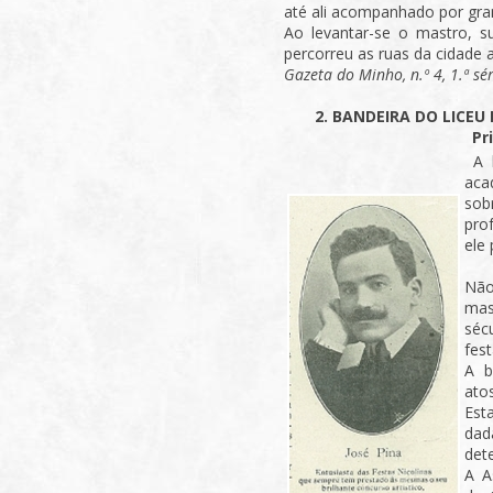
até ali acompanhado por gr
Ao levantar-se o mastro, s
percorreu as ruas da cidade
Gazeta do Minho, n.º 4, 1.ª s
2. BANDEIRA DO LICEU
Pr
A b
aca
sob
pro
ele 
Não
mas
séc
fes
A b
atos
Est
dad
det
A A