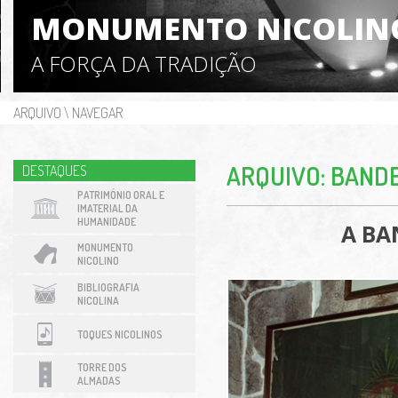
MONUMENTO NICOLIN
A FORÇA DA TRADIÇÃO
ARQUIVO
\
NAVEGAR
ARQUIVO: BAND
DESTAQUES
PATRIMÓNIO ORAL E
IMATERIAL DA
HUMANIDADE
A BA
MONUMENTO
NICOLINO
BIBLIOGRAFIA
NICOLINA
TOQUES NICOLINOS
TORRE DOS
ALMADAS