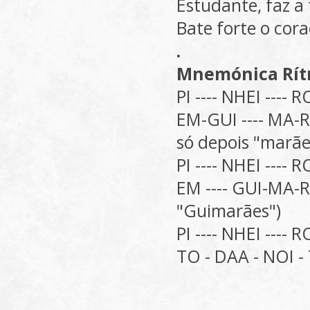
Estudante, faz a 
Bate forte o cora
.
Mnemónica Rít
PI ---- NHEI ---- R
EM-GUI ---- MA-R
só depois "marãe
PI ---- NHEI ---- R
EM ---- GUI-MA-R
"Guimarães")
PI ---- NHEI ---- R
TO - DAA - NOI -