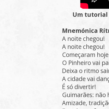
Um tutorial 
Mnemónica Rítm
A noite chegou!
A noite chegou!
Começaram hoje a
O Pinheiro vai pa
Deixa o ritmo sai
A cidade vai danç
É só divertir!
Guimarães: não h
Amizade, tradiçã