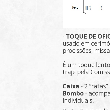
-
TOQUE DE OFI
usado em cerimóni
procissões, miss
É um toque lento 
traje pela Comis
Caixa
- 2 “ratas”
Bombo
- acompa
individuais.