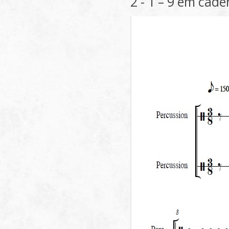
2 - 1 – 9 em cadê