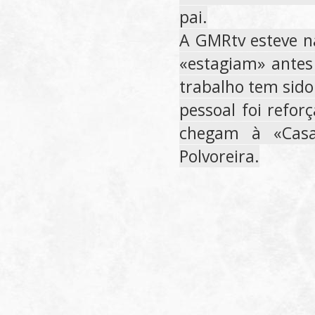
pai.
A GMRtv esteve n
«estagiam» antes 
trabalho tem sido
pessoal foi refor
chegam à «Casa
Polvoreira.