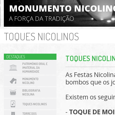
MONUMENTO NICOLIN
A FORÇA DA TRADIÇÃO
TOQUES NICOLINOS
TOQUES NICOLI
DESTAQUES
PATRIMÓNIO ORAL E
IMATERIAL DA
HUMANIDADE
As Festas Nicoli
MONUMENTO
bombos que os j
NICOLINO
BIBLIOGRAFIA
NICOLINA
Existem os segui
TOQUES NICOLINOS
-
TOQUE DE MOI
TORRE DOS