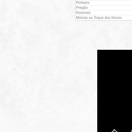
Pinheiro
Pregão
Novenas
Moinas ou Toque dos Novos