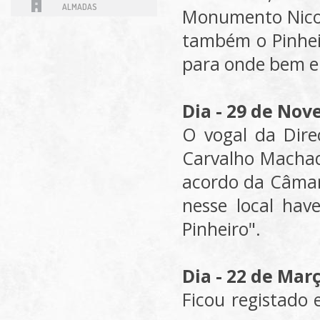
ALMADAS
Monumento Nicol
também o Pinhei
para onde bem e
Dia - 29 de No
O vogal da Dir
Carvalho Machad
acordo da Câmar
nesse local hav
Pinheiro".
Dia - 22 de Mar
Ficou registado