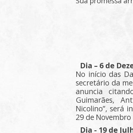
Sua promessa arr
Dia – 6 de De
No início das D
secretário da me
anuncia citan
Guimarães, An
Nicolino”, será 
29 de Novembro 
Dia - 19 de Ju