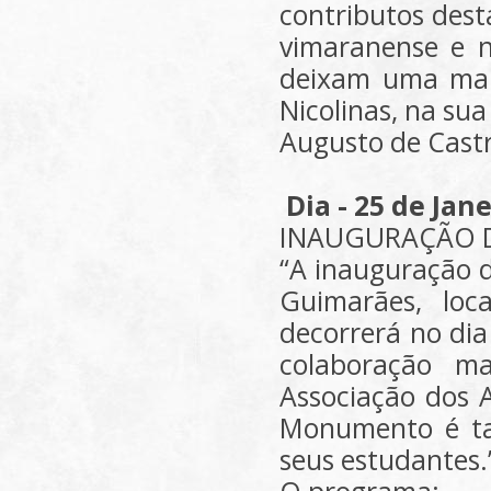
contributos dest
vimaranense e n
deixam uma mar
Nicolinas, na su
Augusto de Castr
Dia - 25 de Jan
INAUGURAÇÃO 
“A inauguração d
Guimarães, loc
decorrerá no dia
colaboração m
Associação dos 
Monumento é t
seus estudantes.