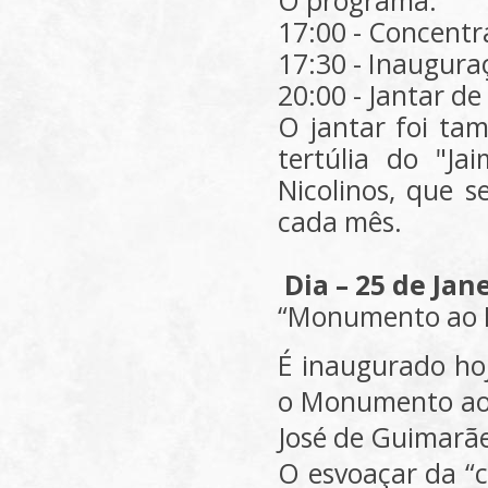
O programa:
17:00 - Concentr
17:30 - Inaugur
20:00 - Jantar d
O jantar foi ta
tertúlia do "J
Nicolinos, que s
cada mês.
Dia – 25 de Jan
“Monumento ao 
É inaugurado hoj
o Monumento ao N
José de Guimarãe
O esvoaçar da “c