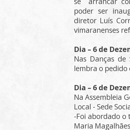
se arrancar co
poder ser inau
diretor Luís Co
vimaranenses ref
Dia – 6 de Deze
Nas Danças de S
lembra o pedido
Dia – 6 de Deze
Na Assembleia G
Local - Sede Soci
-Foi abordado o 
Maria Magalhães