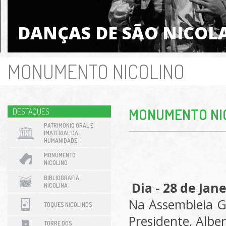
DANÇAS DE SÃO NICOL
MONUMENTO NICOLINO
MONUMENTO NI
DESTAQUES
PATRIMÓNIO ORAL E
IMATERIAL DA
HUMANIDADE
MONUMENTO
NICOLINO
BIBLIOGRAFIA
Dia - 28 de Jan
NICOLINA
Na Assembleia G
TOQUES NICOLINOS
Presidente, Albe
TORRE DOS