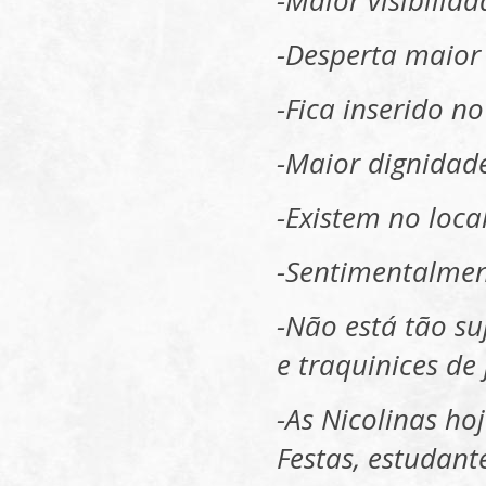
-Maior visibili
-Desperta maior i
-Fica inserido n
-Maior dignida
-Existem no loca
-Sentimentalmen
-Não está tão s
e traquinices de
-As Nicolinas ho
Festas, estudant