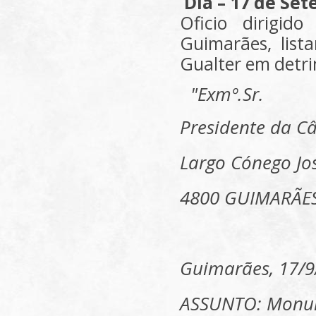
Dia – 17 de Se
Oficio dirigid
Guimarães, list
Gualter em detri
"Exmº.Sr.
Presidente da C
Largo Cónego J
4800 GUIMARÃE
Guimarães, 17/9
ASSUNTO: Monum