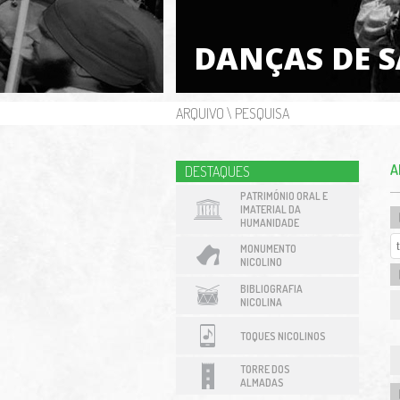
DANÇAS DE 
ARQUIVO
\
PESQUISA
A
DESTAQUES
PATRIMÓNIO ORAL E
IMATERIAL DA
HUMANIDADE
MONUMENTO
NICOLINO
BIBLIOGRAFIA
NICOLINA
TOQUES NICOLINOS
TORRE DOS
ALMADAS