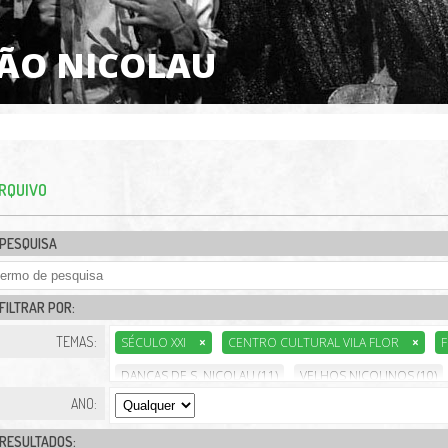
SÃO NICOLAU
RQUIVO
PESQUISA
FILTRAR POR:
TEMAS:
SÉCULO XXI
×
CENTRO CULTURAL VILA FLOR
×
F
DANÇAS DE S. NICOLAU (11)
VELHOS NICOLINOS (10)
ANO:
RESULTADOS: