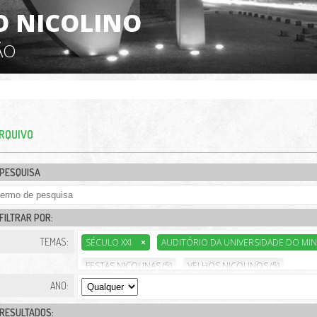
 NICOLINO
ÃO
RQUIVO
PESQUISA
FILTRAR POR:
TEMAS:
SÉCULO XXI
×
AUDITÓRIO DA UNIVERSIDADE DO M
FESTAS NICOLINAS (5)
VELHOS NICOLINOS (5)
ANO:
RESULTADOS: