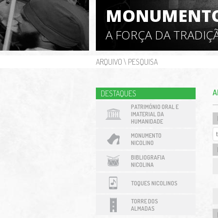
MONUMENTO
A FORÇA DA TRADIÇ
ARQUIVO
\
PESQUISA
A
DESTAQUES
PATRIMÓNIO ORAL E
IMATERIAL DA
HUMANIDADE
MONUMENTO
NICOLINO
BIBLIOGRAFIA
NICOLINA
TOQUES NICOLINOS
TORRE DOS
ALMADAS