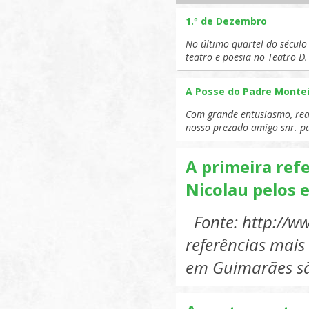
MAÇÃZINHA
1.º de Dezembro
CORPOS SO
No último quartel do século
teatro e poesia no Teatro D
ENSINO NA
S. NICOLAU
A Posse do Padre Monte
Com grande entusiasmo, real
nosso prezado amigo snr. 
A primeira ref
Nicolau pelos
Fonte: http://ww
referências mais 
em Guimarães s