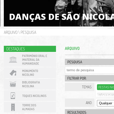
DANÇAS DE SÃO NICOL
ARQUIVO
\
PESQUISA
ARQUIVO
DESTAQUES
PATRIMÓNIO ORAL E
IMATERIAL DA
PESQUISA
HUMANIDADE
MONUMENTO
NICOLINO
FILTRAR POR:
BIBLIOGRAFIA
NICOLINA
TEMAS:
FESTAS N
SÉCULO XIX
TOQUES NICOLINOS
ANO:
SÉCULO XXI
TORRE DOS
ALMADAS
RESULTADOS:
AUDITÓRIO