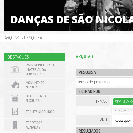
DANÇAS DE SÃO NICOL
ARQUIVO
\
PESQUISA
ARQUIVO
DESTAQUES
PATRIMÓNIO ORAL E
IMATERIAL DA
PESQUISA
HUMANIDADE
MONUMENTO
NICOLINO
FILTRAR POR:
BIBLIOGRAFIA
NICOLINA
TEMAS:
SÉCULO X
CORPOS SO
TOQUES NICOLINOS
ANO:
TORRE DOS
ALMADAS
RESULTADOS: