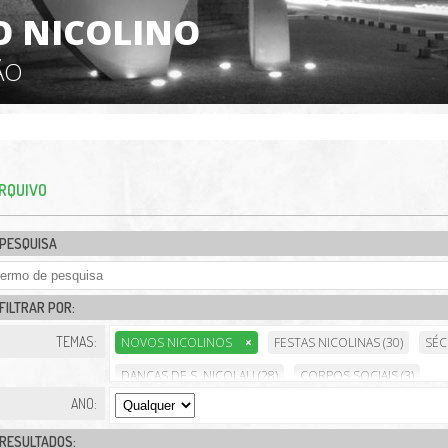
 NICOLINO
ÃO
RQUIVO
PESQUISA
FILTRAR POR:
TEMAS:
NOVOS NICOLINOS
×
FESTAS NICOLINAS (30)
SÉC
DANÇAS DE S. NICOLAU (28)
CORPOS SOCIAIS (3)
ANO:
RESULTADOS: