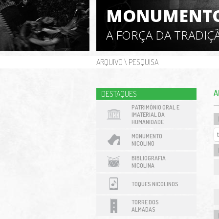
MONUMENTO
A FORÇA DA TRADIÇ
ARQUIVO
\
PESQUISA
A
DESTAQUES
PATRIMÓNIO ORAL E
IMATERIAL DA
HUMANIDADE
MONUMENTO
NICOLINO
BIBLIOGRAFIA
NICOLINA
TOQUES NICOLINOS
TORRE DOS
ALMADAS