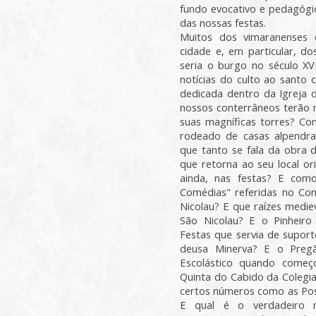
fundo evocativo e pedagógico
das nossas festas.
Muitos dos vimaranenses 
cidade e, em particular, d
seria o burgo no século X
notícias do culto ao santo 
dedicada dentro da Igreja 
nossos conterrâneos terão 
suas magníficas torres? Co
rodeado de casas alpendr
que tanto se fala da obra 
que retorna ao seu local ori
ainda, nas festas? E com
Comédias" referidas no C
Nicolau? E que raízes medie
São Nicolau? E o Pinheir
Festas que servia de supor
deusa Minerva? E o Pregã
Escolástico quando come
Quinta do Cabido da Colegia
certos números como as Pos
E qual é o verdadeiro 