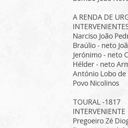
A RENDA DE URG
INTERVENIENTE
Narciso João Pe
Braúlio - neto Jo
Jerónimo - neto 
Hélder - neto A
António Lobo de
Povo Nicolinos
TOURAL -1817
INTERVENIENTE
Pregoeiro Zé Dio