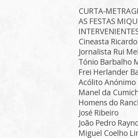
CURTA-METRAG
AS FESTAS MIQU
INTERVENIENTE
Cineasta Ricardo 
Jornalista Rui Me
Tónio Barbalho M
Frei Herlander B
Acólito Anónimo
Manel da Cumich
Homens do Ranch
José Ribeiro
João Pedro Rayn
Miguel Coelho L