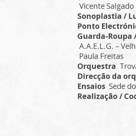
Vicente Salgado
Sonoplastia / 
Ponto Electróni
Guarda-Roupa /
A.A.E.L.G. – Velh
Paula Freitas
Orquestra
Trov
Direcção da or
Ensaios
Sede do
Realização / C