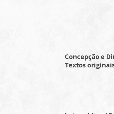
Concepção e Di
Textos originai
Jorge C
Ricard
Rui Te
José J
Pedro