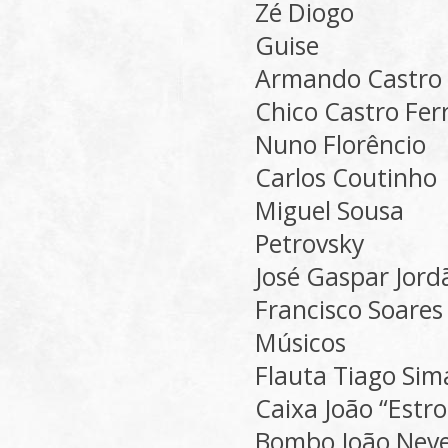
Zé Diogo
Guise
Armando Castro
Chico Castro Fer
Nuno Florêncio
Carlos Coutinho
Miguel Sousa
Petrovsky
José Gaspar Jord
Francisco Soares
Músicos
Flauta Tiago Sim
Caixa João “Est
Bombo João Nev