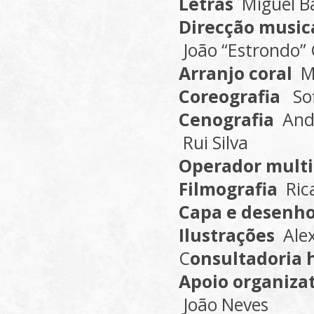
Letras
Miguel B
Direcção music
João “Estrondo”
Arranjo coral
M
Coreografia
So
Cenografia
And
Rui Silva
Operador mult
Filmografia
Ric
Capa e desenho
Ilustrações
Ale
C
onsultadoria 
Apoio organiza
João Neves