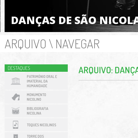
DANÇAS DE SÃO NICOL
ARQUIVO
\
NAVEGAR
ARQUIVO: DANÇA
DESTAQUES
PATRIMÓNIO ORAL E
IMATERIAL DA
HUMANIDADE
MONUMENTO
NICOLINO
BIBLIOGRAFIA
NICOLINA
TOQUES NICOLINOS
TORRE DOS