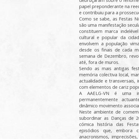
debruçaram sobre o fenómeno
papel preponderante na reed
e contribuiu para a prossec
Como se sabe, as Festas Nic
são uma manifestação secul
constituem marca indelével 
cultural e popular da cida
envolvem a população vim
desde os finais de cada 
semana de Dezembro, revol
até, fora de muros.
Sendo as mais antigas fes
memória colectiva local, ma
actualidade e transversais,
com elementos de cariz popu
A AAELG-VN é uma insti
permanentemente actuant
dinâmico movimento associa
Neste ambiente de comemo
subordinar as Danças de 2
cómica história das Festa
episódios que, embora c
anacronismos, imprecisões