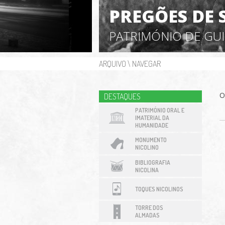
PREGÕES DE 
PATRIMÓNIO DE GU
ARQUIVO
\
NAVEGAR
O
DESTAQUES
PATRIMÓNIO ORAL E
IMATERIAL DA
HUMANIDADE
MONUMENTO
NICOLINO
BIBLIOGRAFIA
NICOLINA
TOQUES NICOLINOS
TORRE DOS
ALMADAS