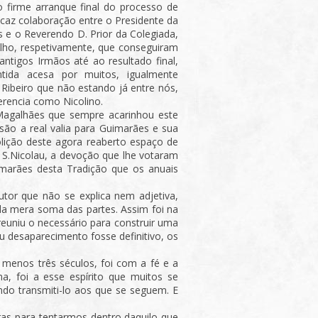
o firme arranque final do processo de
icaz colaboração entre o Presidente da
 e o Reverendo D. Prior da Colegiada,
lho, respetivamente, que conseguiram
ntigos Irmãos até ao resultado final,
tida acesa por muitos, igualmente
Ribeiro que não estando já entre nós,
erencia como Nicolino.
Magalhães que sempre acarinhou este
ão a real valia para Guimarães e sua
olição deste agora reaberto espaço de
a S.Nicolau, a devoção que lhe votaram
marães desta Tradição que os anuais
or que não se explica nem adjetiva,
a mera soma das partes. Assim foi na
euniu o necessário para construir uma
 desaparecimento fosse definitivo, os
menos três séculos, foi com a fé e a
na, foi a esse espírito que muitos se
do transmiti-lo aos que se seguem. E
as para tentarmos dentro daquilo que