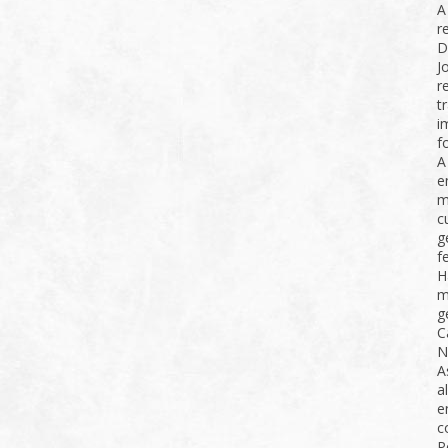
A
r
D
J
r
t
i
f
A
e
m
c
g
f
H
m
g
C
N
A
a
e
c
P