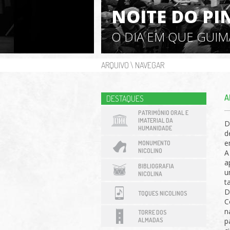
NOITE DO PI
O DIA EM QUE GUI
ARQUIVO
\
NAVEGAR
A
DESTAQUES
PATRIMÓNIO ORAL E
IMATERIAL DA
D
HUMANIDADE
d
e
MONUMENTO
NICOLINO
A
a
BIBLIOGRAFIA
u
NICOLINA
t
D
TOQUES NICOLINOS
C
n
TORRE DOS
ALMADAS
p