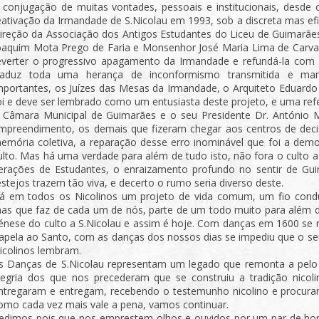
 conjugação de muitas vontades, pessoais e institucionais, desde 
eativação da Irmandade de S.Nicolau em 1993, sob a discreta mas ef
ireção da Associação dos Antigos Estudantes do Liceu de Guimarães
oaquim Mota Prego de Faria e Monsenhor José Maria Lima de Carva
everter o progressivo apagamento da Irmandade e refundá-la com a
raduz toda uma herança de inconformismo transmitida e man
mportantes, os Juízes das Mesas da Irmandade, o Arquiteto Eduardo 
oi e deve ser lembrado como um entusiasta deste projeto, e uma ref
 Câmara Municipal de Guimarães e o seu Presidente Dr. António 
mpreendimento, os demais que fizeram chegar aos centros de decis
emória coletiva, a reparação desse erro inominável que foi a dem
ulto. Mas há uma verdade para além de tudo isto, não fora o culto 
erações de Estudantes, o enraizamento profundo no sentir de Gui
estejos trazem tão viva, e decerto o rumo seria diverso deste.
á em todos os Nicolinos um projeto de vida comum, um fio condut
as que faz de cada um de nós, parte de um todo muito para além d
énese do culto a S.Nicolau e assim é hoje. Com danças em 1600 se r
apela ao Santo, com as danças dos nossos dias se impediu que o seu
icolinos lembram.
s Danças de S.Nicolau representam um legado que remonta a pelo 
legria dos que nos precederam que se construiu a tradição nicoli
ntregaram e entregam, recebendo o testemunho nicolino e procuran
omo cada vez mais vale a pena, vamos continuar.
edimos pois que nos emprestem olhos e ouvidos por um par de hor