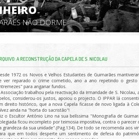
NHEIRO
MARÃES NÃO DORME
RQUIVO: A RECONSTRUÇÃO DA CAPELA DE S. NICOLAU
esde 1972 os Novos e Velhos Estudantes de Guimarães mantiveram
e ver reparado o crime cometido, ano a ano repetindo o gesto s
ntremezes" para angariar fundos.
 Associação trabalhou pela reactivação da Irmandade de S. Nicolau, al
pelos, considerou-os justos, apoiou o projecto. O IPPAR lá consent
m direito histórico, que a nova Capela ficasse de novo ligada à Co
alvez ainda na "horta do sacristão"!
iz o Escultor António Lino na sua belíssima "Monografia de Guimarã
olegiada ficou incompleto por teimosia impositiva, contra o parece
a grandeza da sua unidade".(Pag.134). De todo se recomenda aos vim
ara que em todos desperte um sentimento de defesa do patrim